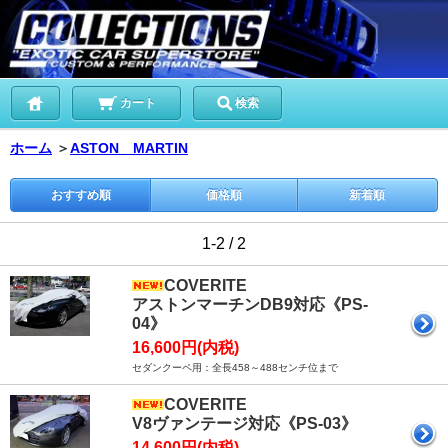
カート
検索
ホーム
＞
ASTON MARTIN
おすすめ順
価格順
新着順
1-2 / 2
COVERITE
アストンマーチンDB9対応《PS-
04》
16,600円(内税)
セダンクーペ用：全長458～488センチ位まで
COVERITE
V8ヴァンテージ対応《PS-03》
14,600円(内税)